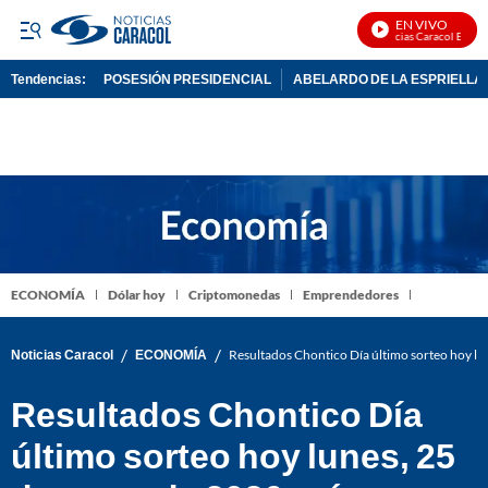
EN VIVO
Noticias Caracol En Vivo
Tendencias:
POSESIÓN PRESIDENCIAL
ABELARDO DE LA ESPRIELLA
PUBLICIDAD
ECONOMÍA
Dólar hoy
Criptomonedas
Emprendedores
/
/
Noticias Caracol
ECONOMÍA
Resultados Chontico Día último sorteo hoy l
Resultados Chontico Día
último sorteo hoy lunes, 25