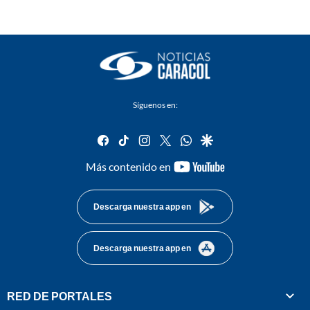
Síguenos en:
facebook
tiktok
instagram
twitter
whatsapp
google
youtube-
Más contenido en
footer
Descarga nuestra app en
Descarga nuestra app en
RED DE PORTALES