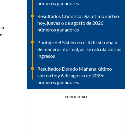
números ganadores
Resultados Chontico Día último sorteo
hoy, jueves 6 de agosto de 2026:
ca
números ganadores
de
Puntaje del Sisbén en el RUI: si trabaja
de manera informal, así se calcularán sus
ingresos
Resultados Dorado Mañana, último
sorteo hoy 6 de agosto de 2026:
números ganadores
PUBLICIDAD