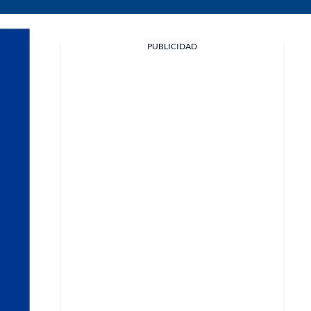
PUBLICIDAD
Facebook
X
Whatsapp
Copiar enlace
Telegram
LinkedIn