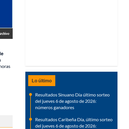
Archivo
de
s
 horas
Lo último
Resultados Sinuano Día último sorteo
del jueves 6 de agosto de 2026:
números ganadores
Resultados Caribeña Día, último sorteo
del jueves 6 de agosto de 2026: