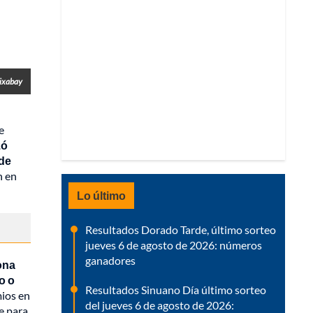
Pixabay
e
zó
 de
n en
Lo último
Resultados Dorado Tarde, último sorteo
jueves 6 de agosto de 2026: números
ganadores
ona
o o
Resultados Sinuano Día último sorteo
mios en
del jueves 6 de agosto de 2026:
e para