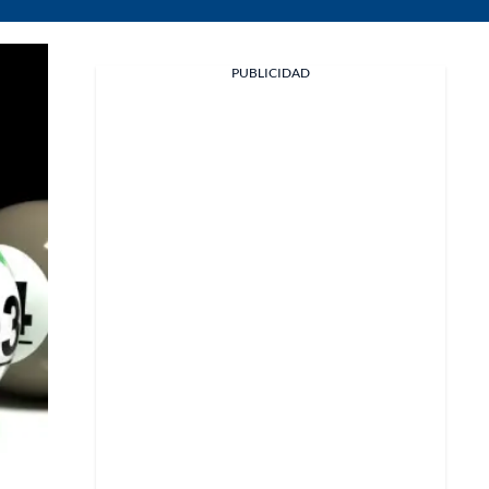
PUBLICIDAD
Facebook
X
Whatsapp
Copiar enlace
Telegram
LinkedIn