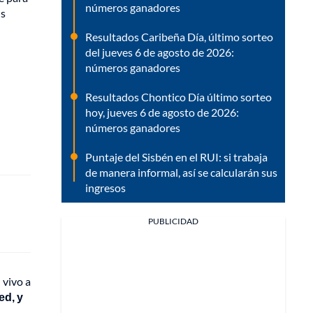
números ganadores
us
Resultados Caribeña Día, último sorteo
del jueves 6 de agosto de 2026:
números ganadores
Resultados Chontico Día último sorteo
hoy, jueves 6 de agosto de 2026:
números ganadores
Puntaje del Sisbén en el RUI: si trabaja
de manera informal, así se calcularán sus
ingresos
PUBLICIDAD
 vivo a
ed, y