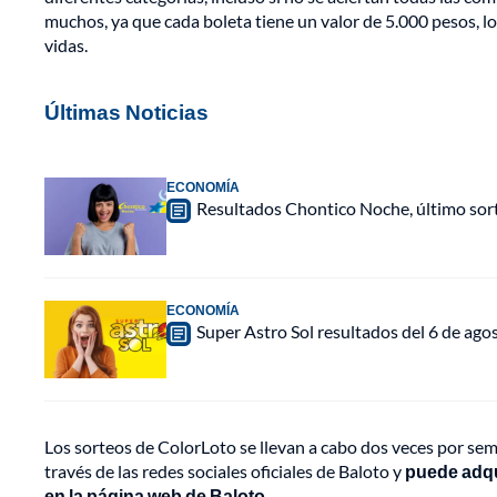
muchos, ya que cada boleta tiene un valor de 5.000 pesos, l
vidas.
Últimas Noticias
ECONOMÍA
Resultados Chontico Noche, último sor
ECONOMÍA
Super Astro Sol resultados del 6 de ag
Los sorteos de ColorLoto se llevan a cabo dos veces por seman
través de las redes sociales oficiales de Baloto y
puede adqu
en la página web de Baloto.