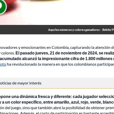
Aquí los números y colores ganadores -
Baloto/ 
nnovadores y emocionantes en Colombia, capturando la atención d
 colores.
El pasado jueves, 21 de noviembre de 2024, se reali
io acumulado alcanzó la impresionante cifra de 1.800 millones
Loto
ha revolucionado la manera en que los colombianos participa
 noticias de mayor interés
propone una dinámica fresca y diferente: cada jugador selecci
a un color específico, entre amarillo, azul, rojo, verde, blanc
 del juego, sino que también abre la posibilidad de obtener pre
mbinaciones. Además, el costo de participación es bastante accesibl