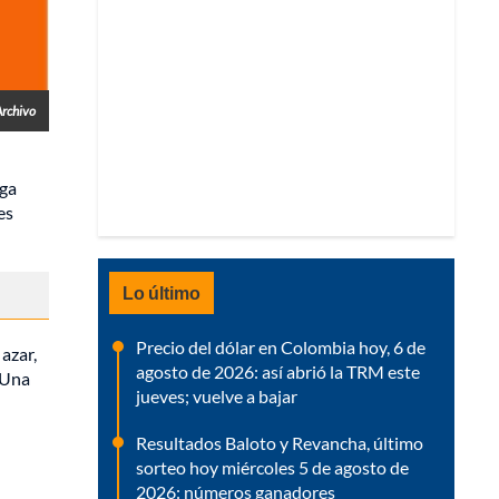
Archivo
ega
es
Lo último
Precio del dólar en Colombia hoy, 6 de
azar,
agosto de 2026: así abrió la TRM este
. Una
jueves; vuelve a bajar
Resultados Baloto y Revancha, último
sorteo hoy miércoles 5 de agosto de
2026: números ganadores