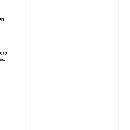
ón
mero
es.