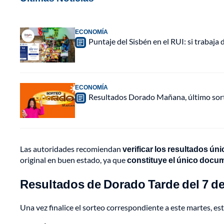
ECONOMÍA
Puntaje del Sisbén en el RUI: si trabaja 
ECONOMÍA
Resultados Dorado Mañana, último sor
Las autoridades recomiendan
verificar los resultados ún
original en buen estado, ya que
constituye el único docu
Resultados de Dorado Tarde del 7 de
Una vez finalice el sorteo correspondiente a este martes, est