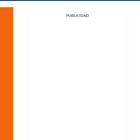
PUBLICIDAD
Facebook
X
Whatsapp
Copiar enlace
Telegram
LinkedIn