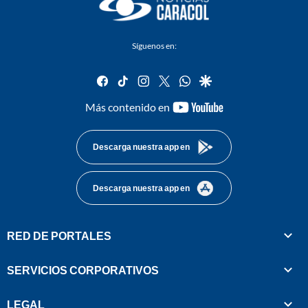
Síguenos en:
facebook
tiktok
instagram
twitter
whatsapp
google
youtube-
Más contenido en
footer
Descarga nuestra app en
Descarga nuestra app en
RED DE PORTALES
SERVICIOS CORPORATIVOS
LEGAL