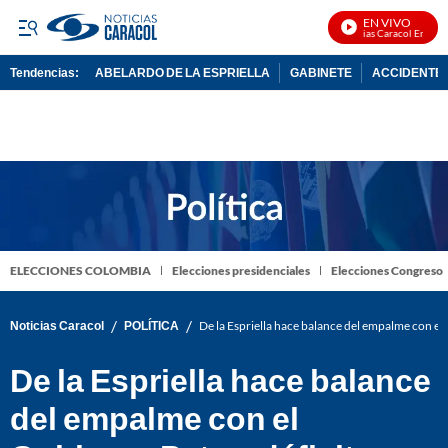
EN VIVO
Noticias Caracol En Vivo
Tendencias:
ABELARDO DE LA ESPRIELLA
GABINETE
ACCIDENTE 
PUBLICIDAD
ELECCIONES COLOMBIA
Elecciones presidenciales
Elecciones Congreso
/
/
Noticias Caracol
POLÍTICA
De la Espriella hace balance del empalme con el Go
De la Espriella hace balance
del empalme con el