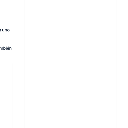
n uno
ambién