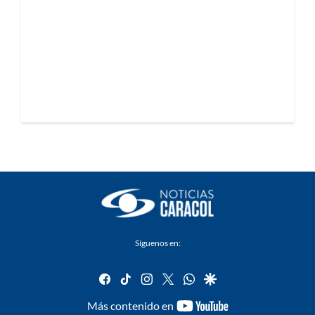
Síguenos en:
facebook
tiktok
instagram
twitter
whatsapp
google
youtube-
Más contenido en