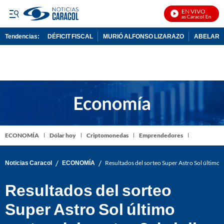
EN VIVO
Noticias Caracol En Vivo
Tendencias:
DÉFICIT FISCAL
MURIÓ ALFONSO LIZARAZO
ABELARDO
PUBLICIDAD
ECONOMÍA
Dólar hoy
Criptomonedas
Emprendedores
/
/
Noticias Caracol
ECONOMÍA
Resultados del sorteo Super Astro Sol último 
Resultados del sorteo
Super Astro Sol último