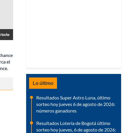
 Noche
 chance
ca el
nce.
Lo último
Resultados Super Astro Luna, último
sorteo hoy jueves 6 de agosto de 2026:
números ganadores
Resultados Lotería de Bogotá último
sorteo hoy jueves, 6 de agosto de 2026: