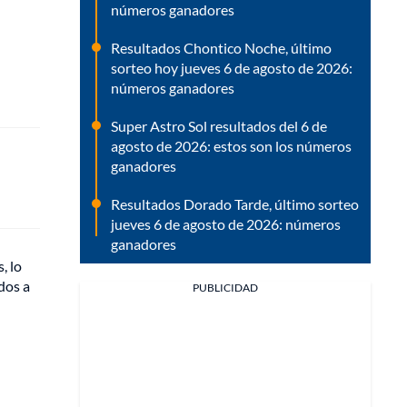
números ganadores
Resultados Chontico Noche, último
sorteo hoy jueves 6 de agosto de 2026:
números ganadores
Super Astro Sol resultados del 6 de
agosto de 2026: estos son los números
ganadores
Resultados Dorado Tarde, último sorteo
jueves 6 de agosto de 2026: números
ganadores
, lo
dos a
PUBLICIDAD