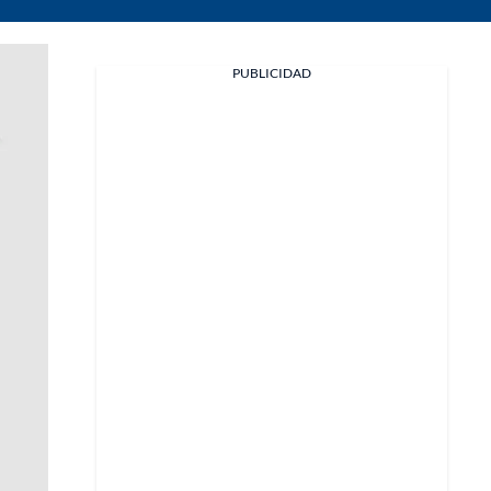
PUBLICIDAD
Facebook
X
Whatsapp
Copiar enlace
Telegram
LinkedIn