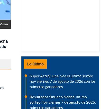
- Canva
ancha
ado
Lo último
Super Astro Luna: vea el último sorteo
hoy viernes 7 de agosto de 2026 con los
números ganadores
los
Resultados Sinuano Noche, último
sorteo hoy viernes 7 de agosto de 2026:
números ganadores