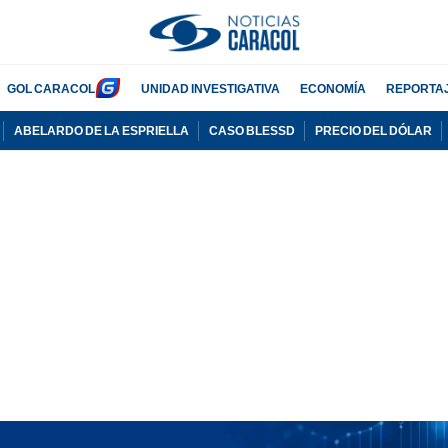
GOL CARACOL
UNIDAD INVESTIGATIVA
ECONOMÍA
REPORTA
ABELARDO DE LA ESPRIELLA
CASO BLESSD
PRECIO DEL DÓLAR
PUBLICIDAD