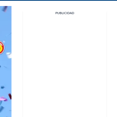
PUBLICIDAD
Facebook
X
Whatsapp
Copiar enlace
Telegram
LinkedIn