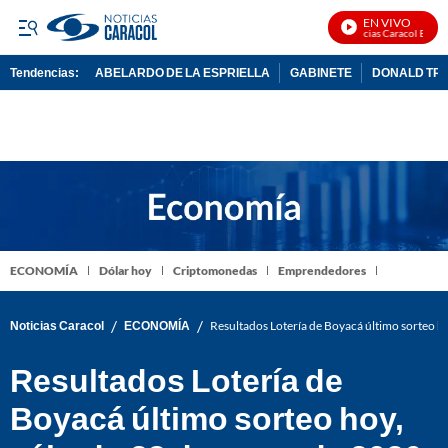
EN VIVO
Noticias Caracol En Vivo
Tendencias:
ABELARDO DE LA ESPRIELLA
GABINETE
DONALD TR
PUBLICIDAD
ECONOMÍA
Dólar hoy
Criptomonedas
Emprendedores
/
/
Noticias Caracol
ECONOMÍA
Resultados Lotería de Boyacá último sorteo 
Resultados Lotería de
Boyacá último sorteo hoy,