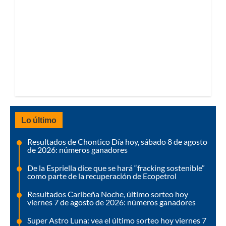
Lo último
Resultados de Chontico Día hoy, sábado 8 de agosto
de 2026: números ganadores
De la Espriella dice que se hará “fracking sostenible”
como parte de la recuperación de Ecopetrol
Resultados Caribeña Noche, último sorteo hoy
viernes 7 de agosto de 2026: números ganadores
Super Astro Luna: vea el último sorteo hoy viernes 7