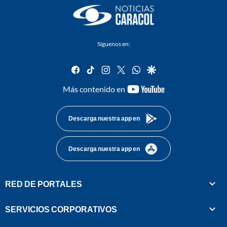
Síguenos en:
facebook
tiktok
instagram
twitter
whatsapp
google
youtube-
Más contenido en
footer
Descarga nuestra app en
Descarga nuestra app en
RED DE PORTALES
SERVICIOS CORPORATIVOS