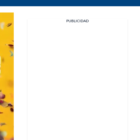
PUBLICIDAD
Facebook
X
Whatsapp
Copiar enlace
Telegram
LinkedIn