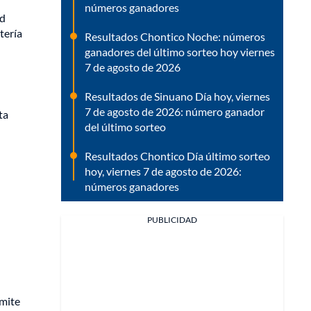
números ganadores
ad
tería
Resultados Chontico Noche: números
ganadores del último sorteo hoy viernes
7 de agosto de 2026
Resultados de Sinuano Día hoy, viernes
7 de agosto de 2026: número ganador
ta
del último sorteo
Resultados Chontico Día último sorteo
hoy, viernes 7 de agosto de 2026:
números ganadores
PUBLICIDAD
rmite