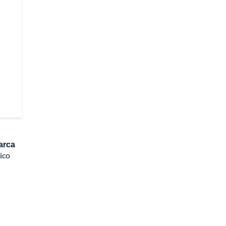
arca
ico