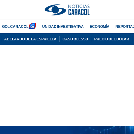
GOL CARACOL
UNIDAD INVESTIGATIVA
ECONOMÍA
REPORTA
ABELARDO DE LA ESPRIELLA
CASO BLESSD
PRECIO DEL DÓLAR
PUBLICIDAD