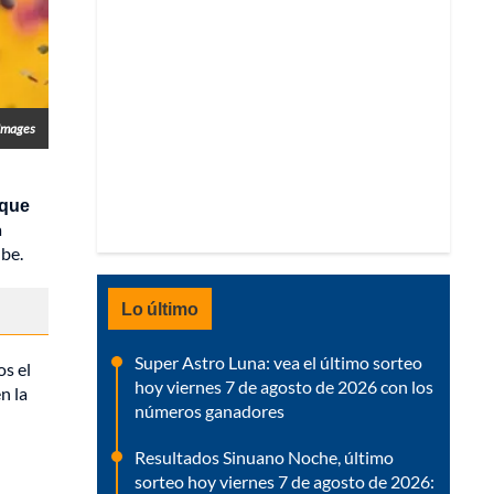
 Images
 que
a
ube.
Lo último
Super Astro Luna: vea el último sorteo
os el
hoy viernes 7 de agosto de 2026 con los
n la
números ganadores
Resultados Sinuano Noche, último
sorteo hoy viernes 7 de agosto de 2026: