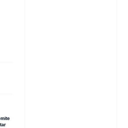
emite
tar