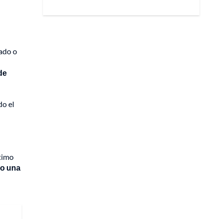
tado o
de
do el
ítimo
do una