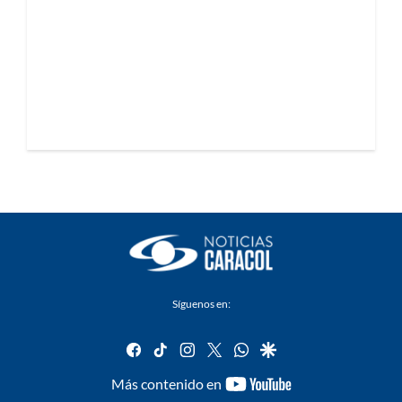
Síguenos en:
facebook
tiktok
instagram
twitter
whatsapp
google
youtube-
Más contenido en
footer