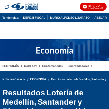
EN VIVO
Noticias Caracol En Vivo
Tendencias:
DÉFICIT FISCAL
MURIÓ ALFONSO LIZARAZO
ABELARDO
PUBLICIDAD
ECONOMÍA
Dólar hoy
Criptomonedas
Emprendedores
/
/
Noticias Caracol
ECONOMÍA
Resultados Lotería de Medellín, Santander y R
Resultados Lotería de
Medellín, Santander y