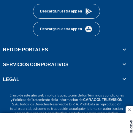
Descarga nuestra app en
Descarga nuestra app en
RED DE PORTALES
SERVICIOS CORPORATIVOS
LEGAL
El uso de este sitio web implica la aceptación de los
Términos y condiciones
y
Políticas de Tratamiento de la Información
de
CARACOL TELEVISIÓN
S.A.
Todos los Derechos Reservados D.R.A. Prohibida su reproducción
total o parcial, así como su traducción a cualquier idioma sin autorización
cl
escrita de su titular. Reproduction in whole or in part, or translation
without written permission is prohibited. All rights reserved 2025.
PUBLICIDAD
MIEMBRO DE: