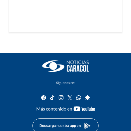
Síguenos en:
facebook
tiktok
instagram
twitter
whatsapp
google
youtube-
Más contenido en
footer
Descarga nuestra app en