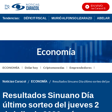
EN VIVO
Noticias Caracol En Vivo
Tendencias:
DÉFICIT FISCAL
MURIÓ ALFONSO LIZARAZO
ABELARDO
PUBLICIDAD
ECONOMÍA
Dólar hoy
Criptomonedas
Emprendedores
/
/
Noticias Caracol
ECONOMÍA
Resultados Sinuano Día último sorteo del jue
Resultados Sinuano Día
último sorteo del jueves 2