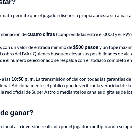
star?
l formato permite que el jugador diseñe su propia apuesta sin amarra
combinación de
cuatro cifras
(comprendidas entre el 0000 y el 9999
o, con un valor de entrada mínimo de
$500 pesos
y un tope máxi
l cobro del IVA). Quienes busquen elevar sus posibilidades de vict
nde el número seleccionado se respalda con el zodiaco completo e
o a las
10:50 p. m.
La transmisión oficial con todas las garantías de
onal. Adicionalmente, el público puede verificar la veracidad de la
 red oficial de Super Astro o mediante los canales digitales de lo
ede ganar?
cional a la inversión realizada por el jugador, multiplicando su ap