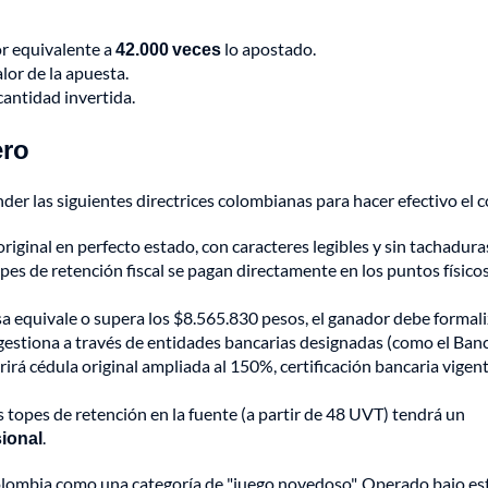
r equivalente a
42.000 veces
lo apostado.
alor de la apuesta.
cantidad invertida.
ero
nder las siguientes directrices colombianas para hacer efectivo el 
iginal en perfecto estado, con caracteres legibles y sin tachadura
es de retención fiscal se pagan directamente en los puntos físico
a equivale o supera los $8.565.830 pesos, el ganador debe formali
gestiona a través de entidades bancarias designadas (como el Ban
rá cédula original ampliada al 150%, certificación bancaria vigent
s topes de retención en la fuente (a partir de 48 UVT) tendrá un
ional
.
lombia como una categoría de "juego novedoso". Operado bajo est