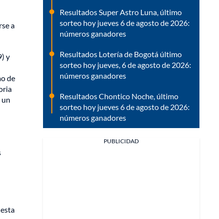
Resultados Super Astro Luna, último
sorteo hoy jueves 6 de agosto de 2026:
rse a
números ganadores
Resultados Lotería de Bogotá último
) y
sorteo hoy jueves, 6 de agosto de 2026:
números ganadores
mo de
oria
Resultados Chontico Noche, último
n un
sorteo hoy jueves 6 de agosto de 2026:
números ganadores
PUBLICIDAD
s
uesta