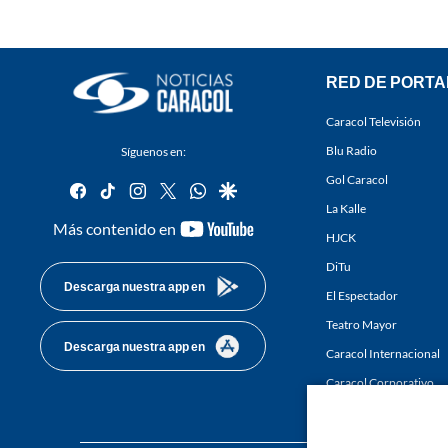
RED DE PORTA
Caracol Televisión
Blu Radio
Síguenos en:
Gol Caracol
facebook
tiktok
instagram
twitter
whatsapp
google
La Kalle
youtube-
Más contenido en
HJCK
footer
DiTu
Descarga nuestra app en
El Espectador
Teatro Mayor
Descarga nuestra app en
Caracol Internacional
Caracol Corporativo
Caracol Next