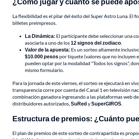
¿Cómo jugar y cuánto se puede apo
La flexibilidad es el pilar del éxito del Super Astro Luna. E
billetes preimpresos.
La Dinámica:
El participante debe seleccionar una 
asociarla a uno de los
12 signos del zodiaco
.
Valor de la apuesta:
Es un sorteo altamente inclusiv
$10.000 pesos
por tiquete (valores que no incluyen e
pueden optar por la modalidad "Todos los signos", do
mismo formulario.
Para la jornada de este viernes, el sorteo se ejecutará en viv
transparencia corre por cuenta del Canal 1 en televisión naci
combinación ganadora ingresando a las plataformas web de la
distribuidores autorizados,
SuRed
y
SuperGIROS
.
Estructura de premios: ¿Cuánto pu
El plan de premios de este sorteo de contrapartida es propor