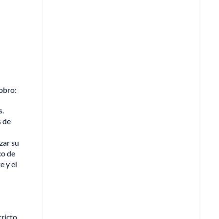
cobro:
s.
s de
zar su
co de
e y el
ricto