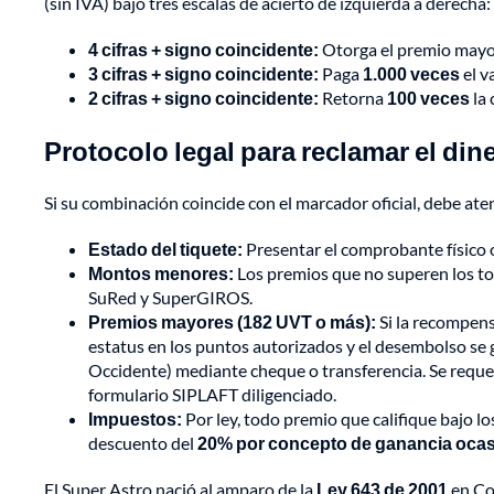
(sin IVA) bajo tres escalas de acierto de izquierda a derecha:
4 cifras + signo coincidente:
Otorga el premio mayo
3 cifras + signo coincidente:
Paga
1.000 veces
el v
2 cifras + signo coincidente:
Retorna
100 veces
la 
Protocolo legal para reclamar el din
Si su combinación coincide con el marcador oficial, debe ate
Estado del tiquete:
Presentar el comprobante físico or
Montos menores:
Los premios que no superen los top
SuRed y SuperGIROS.
Premios mayores (182 UVT o más):
Si la recompens
estatus en los puntos autorizados y el desembolso se 
Occidente) mediante cheque o transferencia. Se requeri
formulario SIPLAFT diligenciado.
Impuestos:
Por ley, todo premio que califique bajo lo
descuento del
20% por concepto de ganancia ocas
El Super Astro nació al amparo de la
Ley 643 de 2001
en Co