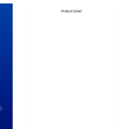
PUBLICIDAD
Facebook
X
Whatsapp
Copiar enlace
Telegram
LinkedIn