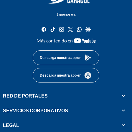
Síguenos en:
facebook
tiktok
instagram
twitter
whatsapp
google
youtube-
Más contenido en
footer
Descarga nuestra app en
Descarga nuestra app en
RED DE PORTALES
SERVICIOS CORPORATIVOS
LEGAL