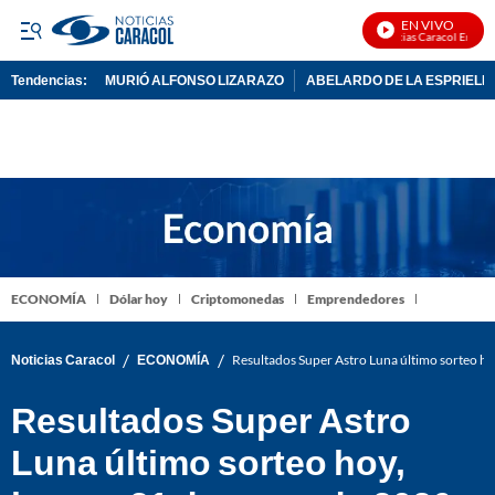
EN VIVO
Noticias Caracol En Vivo
Tendencias:
MURIÓ ALFONSO LIZARAZO
ABELARDO DE LA ESPRIELL
PUBLICIDAD
ECONOMÍA
Dólar hoy
Criptomonedas
Emprendedores
/
/
Noticias Caracol
ECONOMÍA
Resultados Super Astro Luna último sorteo h
Resultados Super Astro
Luna último sorteo hoy,