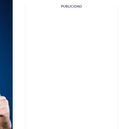
PUBLICIDAD
Facebook
X
Whatsapp
Copiar enlace
Telegram
LinkedIn