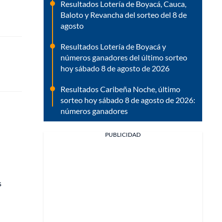
Resultados Lotería de Boyacá, Cauca,
Baloto y Revancha del sorteo del 8 de
agosto
Resultados Lotería de Boyacá y
números ganadores del último sorteo
hoy sábado 8 de agosto de 2026
Resultados Caribeña Noche, último
sorteo hoy sábado 8 de agosto de 2026:
números ganadores
PUBLICIDAD
s