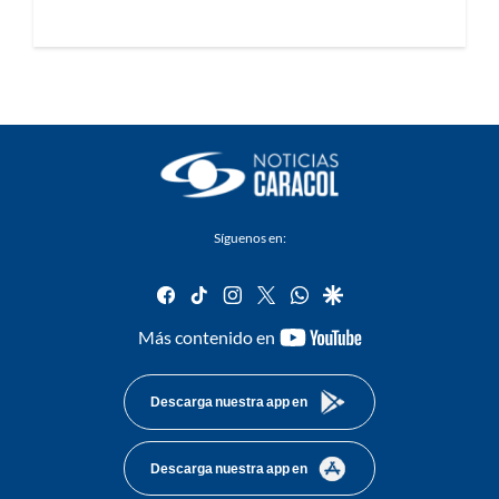
Síguenos en:
facebook
tiktok
instagram
twitter
whatsapp
google
youtube-
Más contenido en
footer
Descarga nuestra app en
Descarga nuestra app en