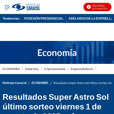
EN VIVO
Noticias Caracol En Vivo
Tendencias:
POSESIÓN PRESIDENCIAL
ABELARDO DE LA ESPRIELLA
PUBLICIDAD
ECONOMÍA
Dólar hoy
Criptomonedas
Emprendedores
/
/
Noticias Caracol
ECONOMÍA
Resultados Super Astro Sol último sorteo vie
Resultados Super Astro Sol
último sorteo viernes 1 de