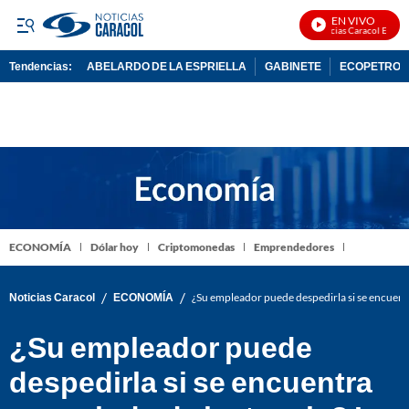
EN VIVO
Noticias Caracol En Vivo
Tendencias:
ABELARDO DE LA ESPRIELLA
GABINETE
ECOPETROL
PUBLICIDAD
ECONOMÍA
Dólar hoy
Criptomonedas
Emprendedores
/
/
Noticias Caracol
ECONOMÍA
¿Su empleador puede despedirla si se encuent
¿Su empleador puede
despedirla si se encuentra