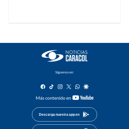
Síguenos en:
facebook
tiktok
instagram
twitter
whatsapp
google
youtube-
Más contenido en
footer
Descarga nuestra app en