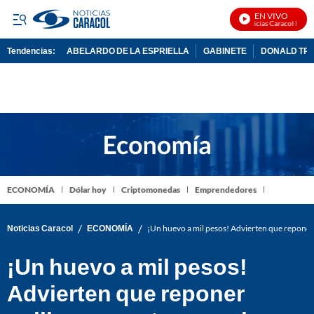
EN VIVO
Noticias Caracol En Viv
Tendencias:
ABELARDO DE LA ESPRIELLA
GABINETE
DONALD TR
PUBLICIDAD
ECONOMÍA
Dólar hoy
Criptomonedas
Emprendedores
/
/
Noticias Caracol
ECONOMÍA
¡Un huevo a mil pesos! Advierten que reponer 
¡Un huevo a mil pesos!
Advierten que reponer