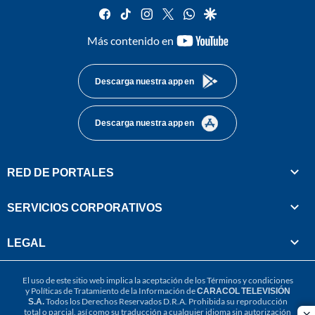
facebook
tiktok
instagram
twitter
whatsapp
google
youtube-
Más contenido en
footer
Descarga nuestra app en
Descarga nuestra app en
RED DE PORTALES
SERVICIOS CORPORATIVOS
LEGAL
El uso de este sitio web implica la aceptación de los
Términos y condiciones
y
Políticas de Tratamiento de la Información
de
CARACOL TELEVISIÓN
S.A.
Todos los Derechos Reservados D.R.A. Prohibida su reproducción
total o parcial, así como su traducción a cualquier idioma sin autorización