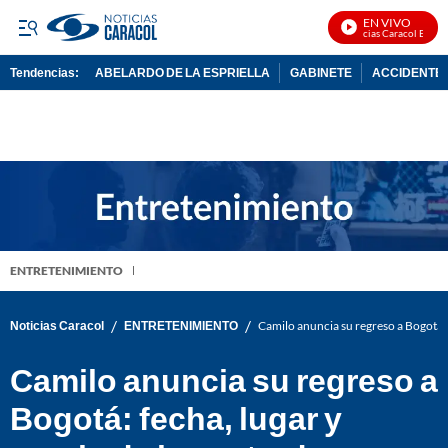
EN VIVO
Noticias Caracol En Vivo
Tendencias:
ABELARDO DE LA ESPRIELLA
GABINETE
ACCIDENTE 
PUBLICIDAD
ENTRETENIMIENTO
/
/
Noticias Caracol
ENTRETENIMIENTO
Camilo anuncia su regreso a Bogotá: f
Camilo anuncia su regreso a
Bogotá: fecha, lugar y