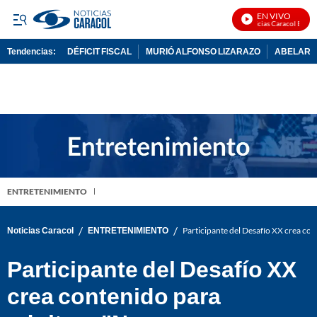
EN VIVO
Noticias Caracol En Viv
Tendencias:
DÉFICIT FISCAL
MURIÓ ALFONSO LIZARAZO
ABELARDO
PUBLICIDAD
ENTRETENIMIENTO
/
/
Noticias Caracol
ENTRETENIMIENTO
Participante del Desafío XX crea co
Participante del Desafío XX
crea contenido para