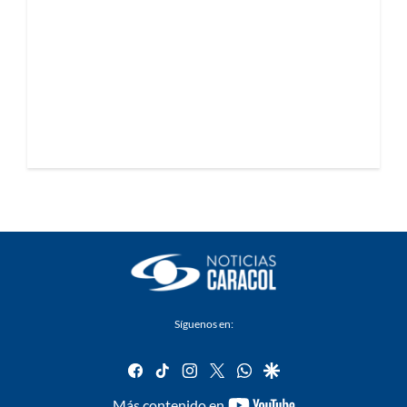
Síguenos en:
facebook
tiktok
instagram
twitter
whatsapp
google
youtube-
Más contenido en