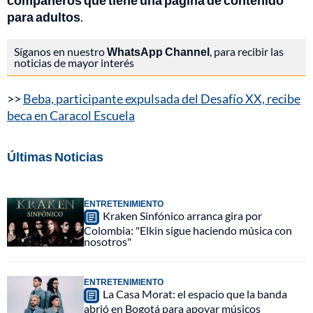
compañeros que tiene una página de contenido
para adultos
.
Síganos en nuestro
WhatsApp Channel
, para recibir las
noticias de mayor interés
>>
Beba, participante expulsada del Desafío XX, recibe
beca en Caracol Escuela
Últimas Noticias
ENTRETENIMIENTO
Kraken Sinfónico arranca gira por
Colombia: "Elkin sigue haciendo música con
nosotros"
ENTRETENIMIENTO
La Casa Morat: el espacio que la banda
abrió en Bogotá para apoyar músicos