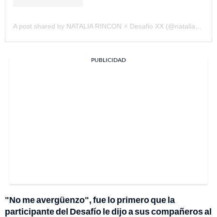
A post shared by NATALIA RINCON ⚡️ Desafio XX (@nataliarinconfit)
PUBLICIDAD
"No me avergüenzo", fue lo primero que la
participante del Desafío le dijo a sus compañeros al