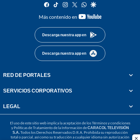
facebook
tiktok
instagram
twitter
whatsapp
google
youtube-
Más contenido en
footer
Descarga nuestra app en
Descarga nuestra app en
RED DE PORTALES
SERVICIOS CORPORATIVOS
LEGAL
El uso de este sitio web implica la aceptación de los
Términos y condiciones
y
Políticas de Tratamiento de la Información
de
CARACOL TELEVISIÓN
S.A.
Todos los Derechos Reservados D.R.A. Prohibida su reproducción
total o parcial, así como su traducción a cualquier idioma sin autorización