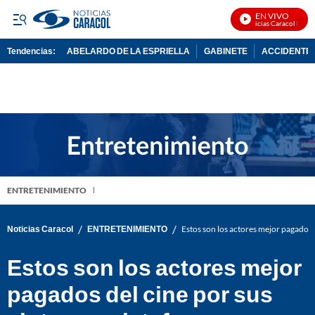
EN VIVO
Noticias Caracol En Viv
Tendencias:
ABELARDO DE LA ESPRIELLA
GABINETE
ACCIDENTE 
PUBLICIDAD
ENTRETENIMIENTO
/
/
Noticias Caracol
ENTRETENIMIENTO
Estos son los actores mejor pagados d
Estos son los actores mejor
pagados del cine por sus