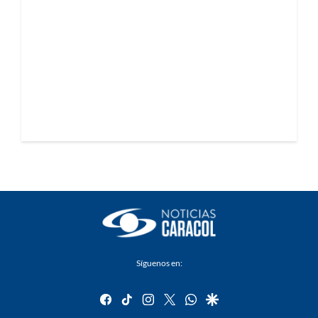
Síguenos en:
facebook
tiktok
instagram
twitter
whatsapp
google