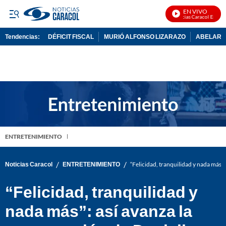
EN VIVO
Noticias Caracol En Vivo
Tendencias:
DÉFICIT FISCAL
MURIÓ ALFONSO LIZARAZO
ABELARDO
PUBLICIDAD
ENTRETENIMIENTO
/
/
Noticias Caracol
ENTRETENIMIENTO
“Felicidad, tranquilidad y nada más”:
“Felicidad, tranquilidad y
nada más”: así avanza la