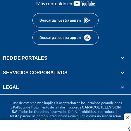
youtube-
Más contenido en
footer
Descarga nuestra app en
Descarga nuestra app en
RED DE PORTALES
SERVICIOS CORPORATIVOS
LEGAL
El uso de este sitio web implica la aceptación de los
Términos y condiciones
y
Políticas de Tratamiento de la Información
de
CARACOL TELEVISIÓN
S.A.
Todos los Derechos Reservados D.R.A. Prohibida su reproducción
total o parcial, así como su traducción a cualquier idioma sin autorización
cl
escrita de su titular. Reproduction in whole or in part, or translation
without written permission is prohibited. All rights reserved 2025.