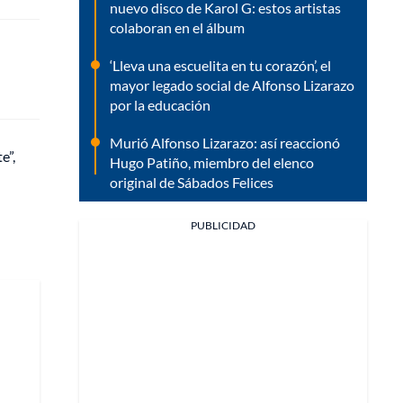
nuevo disco de Karol G: estos artistas
colaboran en el álbum
‘Lleva una escuelita en tu corazón’, el
mayor legado social de Alfonso Lizarazo
por la educación
Murió Alfonso Lizarazo: así reaccionó
e”,
Hugo Patiño, miembro del elenco
original de Sábados Felices
PUBLICIDAD