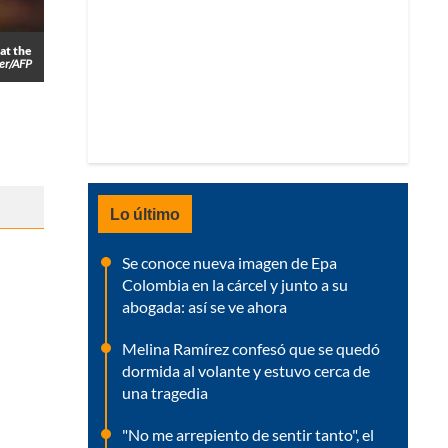
at the
ler/AFP
Lo último
Se conoce nueva imagen de Epa
Colombia en la cárcel y junto a su
abogada: así se ve ahora
Melina Ramírez confesó que se quedó
dormida al volante y estuvo cerca de
una tragedia
"No me arrepiento de sentir tanto", el