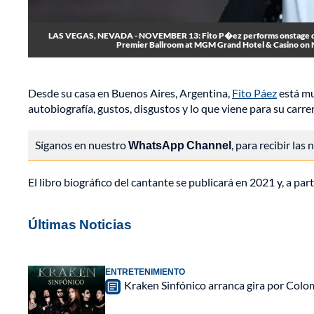
LAS VEGAS, NEVADA - NOVEMBER 13: Fito P�ez performs onstage durin
Premier Ballroom at MGM Grand Hotel & Casino on 
Desde su casa en Buenos Aires, Argentina,
Fito Páez
está mu
autobiografía, gustos, disgustos y lo que viene para su carrer
Síganos en nuestro
WhatsApp Channel
, para recibir las
El libro biográfico del cantante se publicará en 2021 y, a parti
Últimas Noticias
ENTRETENIMIENTO
Kraken Sinfónico arranca gira por Colo