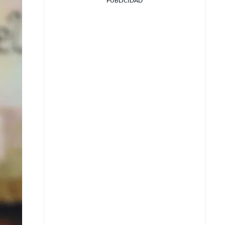
PUBLICIDAD
Facebook
X
Whatsapp
Copiar enlace
Telegram
LinkedIn