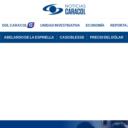
GOL CARACOL
UNIDAD INVESTIGATIVA
ECONOMÍA
REPORTA
ABELARDO DE LA ESPRIELLA
CASO BLESSD
PRECIO DEL DÓLAR
PUBLICIDAD