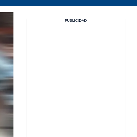
PUBLICIDAD
Facebook
X
Whatsapp
Copiar enlace
Telegram
LinkedIn