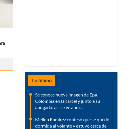
ra
Lo último
Se conoce nueva imagen de Epa
Colombia en la cárcel y junto a su
abogada: así se ve ahora
Melina Ramírez confesó que se quedó
dormida al volante y estuvo cerca de