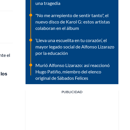
una tragedia
"No me arrepiento de sentir tanto", el
nuevo disco de Karol G: estos artistas
colaboran en el álbum
‘Lleva una escuelita en tu corazón’, el
mayor legado social de Alfonso Lizarazo
por la educación
nte el
Murió Alfonso Lizarazo: así reaccionó
Hugo Patiño, miembro del elenco
 los
original de Sábados Felices
PUBLICIDAD