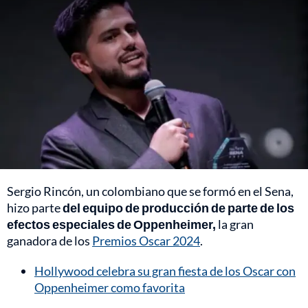
Sergio Rincón, un colombiano que se formó en el Sena,
hizo parte
del equipo de producción de parte de los
efectos especiales de Oppenheimer,
la gran
ganadora de los
Premios Oscar 2024
.
Hollywood celebra su gran fiesta de los Oscar con
Oppenheimer como favorita