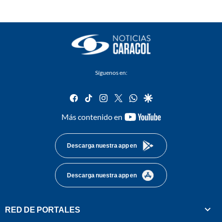
Síguenos en:
facebook
tiktok
instagram
twitter
whatsapp
google
youtube-
Más contenido en
footer
Descarga nuestra app en
Descarga nuestra app en
RED DE PORTALES