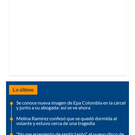
Lo último
Se conoce nueva imagen de Epa Colombia en la cárcel
y junto a su abogada: así se ve ahora
Melina Ramírez confesó que se quedó dormida al
volante y estuvo cerca de una tragedia
"No me arrepiento de sentir tanto", el nuevo disco de