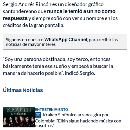
Sergio Andrés Rincón es un diseñador gráfico
santandereano que
nunca le temió a un no como
respuesta
y siempre soñó con ver su nombre en los
créditos de la gran pantalla.
Síganos en nuestro
WhatsApp Channel
, para recibir las
noticias de mayor interés
“Soy una persona obstinada, soy terco, entonces
básicamente tenía ese sueño y empecé a buscar la
manera de hacerlo posible”, indicó Sergio.
Últimas Noticias
ENTRETENIMIENTO
Kraken Sinfónico arranca gira por
Colombia: "Elkin sigue haciendo música con
nosotros"