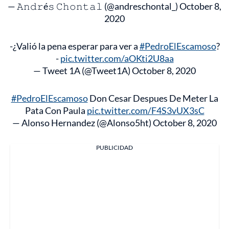
— 𝙰𝚗𝚍𝚛é𝚜 𝙲𝚑𝚘𝚗𝚝𝚊𝚕 (@andreschontal_)
October 8,
2020
-¿Valió la pena esperar para ver a
#PedroElEscamoso
?
-
pic.twitter.com/aOKti2U8aa
— Tweet 1A (@Tweet1A)
October 8, 2020
#PedroElEscamoso
Don Cesar Despues De Meter La
Pata Con Paula
pic.twitter.com/F4S3vUX3sC
— Alonso Hernandez (@Alonso5ht)
October 8, 2020
PUBLICIDAD