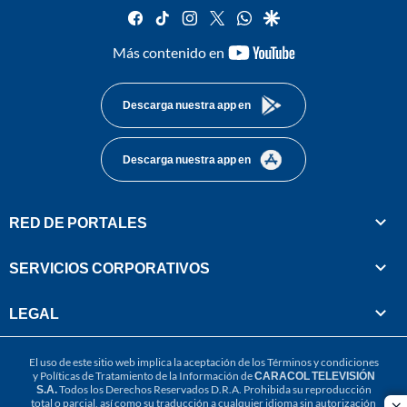
facebook
tiktok
instagram
twitter
whatsapp
google
youtube-
Más contenido en
footer
Descarga nuestra app en
Descarga nuestra app en
RED DE PORTALES
SERVICIOS CORPORATIVOS
LEGAL
El uso de este sitio web implica la aceptación de los
Términos y condiciones
y
Políticas de Tratamiento de la Información
de
CARACOL TELEVISIÓN
S.A.
Todos los Derechos Reservados D.R.A. Prohibida su reproducción
total o parcial, así como su traducción a cualquier idioma sin autorización