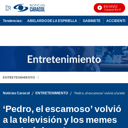
EN VIVO
Noticias Caracol En Vivo
Tendencias:
ABELARDO DE LA ESPRIELLA
GABINETE
ACCIDENTE 
PUBLICIDAD
ENTRETENIMIENTO
/
/
Noticias Caracol
ENTRETENIMIENTO
‘Pedro, el escamoso’ volvió a la tele
‘Pedro, el escamoso’ volvió
a la televisión y los memes