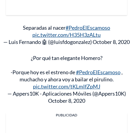
Separadas al nacer
#PedroElEscamoso
pic.twitter.com/H35H3zALtu
— Luis Fernando 🤖 (@luisfdogonzalez)
October 8, 2020
¿Por qué tan elegante Homero?
-Porque hoy es el estreno de
#PedroElEscamoso
,
muchacho y ahora voy a bailar el pirulino.
pic.twitter.com/tKLmIfZpMJ
— Appers10K - Aplicaciones Móviles (@Appers10K)
October 8, 2020
PUBLICIDAD