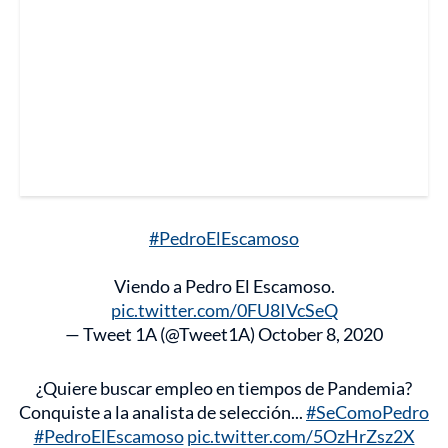
#PedroElEscamoso
Viendo a Pedro El Escamoso.
pic.twitter.com/0FU8IVcSeQ
— Tweet 1A (@Tweet1A)
October 8, 2020
¿Quiere buscar empleo en tiempos de Pandemia?
Conquiste a la analista de selección...
#SeComoPedro
#PedroElEscamoso
pic.twitter.com/5OzHrZsz2X