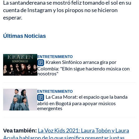
La santandereana se mostró feliz tomando el sol en su
cuenta de Instagram y los piropos no se hicieron
esperar.
Últimas Noticias
ENTRETENIMIENTO
Kraken Sinfónico arranca gira por
Colombia: "Elkin sigue haciendo música con
nosotros"
ENTRETENIMIENTO
La Casa Morat: el espacio que la banda
abrió en Bogotá para apoyar músicos
emergentes
Vea también:
La Voz Kids 2021: Laura Tobón y Laura
Acuña hablaron de lo que significa presentar juntas