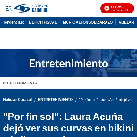
EN VIVO
Noticias Caracol En Vivo
Tendencias:
DÉFICIT FISCAL
MURIÓ ALFONSO LIZARAZO
ABELARDO
PUBLICIDAD
ENTRETENIMIENTO
/
/
Noticias Caracol
ENTRETENIMIENTO
"Por fin sol": Laura Acuña dejó ver su
"Por fin sol": Laura Acuña
dejó ver sus curvas en bikini