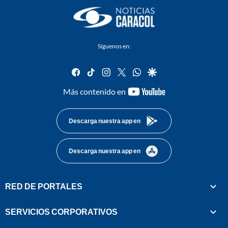
Síguenos en:
facebook
tiktok
instagram
twitter
whatsapp
google
youtube-
Más contenido en
footer
Descarga nuestra app en
Descarga nuestra app en
RED DE PORTALES
SERVICIOS CORPORATIVOS