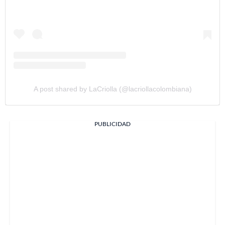
A post shared by LaCriolla (@lacriollacolombiana)
PUBLICIDAD