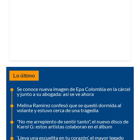
Lo último
Se conoce nueva imagen de Epa Colombia en la cárcel
y junto a su abogada: así se ve ahora
Melina Ramírez confesó que se quedó dormida al
volante y estuvo cerca de una tragedia
"No me arrepiento de sentir tanto", el nuevo disco de
Karol G: estos artistas colaboran en el álbum
‘Lleva una escuelita en tu corazón’, el mayor legado