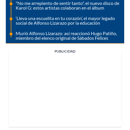
"No me arrepiento de sentir tanto", el nuevo disco de
Karol G: estos artistas colaboran en el álbum
‘Lleva una escuelita en tu corazón’, el mayor legado
social de Alfonso Lizarazo por la educación
Murió Alfonso Lizarazo: así reaccionó Hugo Patiño,
miembro del elenco original de Sábados Felices
PUBLICIDAD