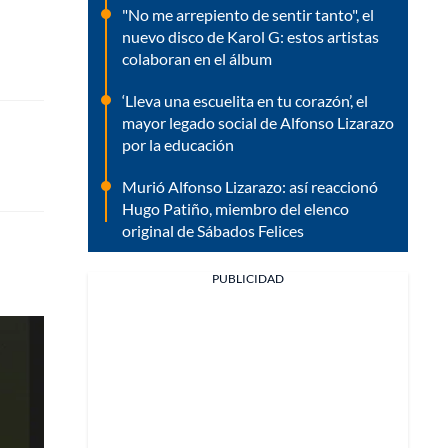
"No me arrepiento de sentir tanto", el
nuevo disco de Karol G: estos artistas
colaboran en el álbum
‘Lleva una escuelita en tu corazón’, el
mayor legado social de Alfonso Lizarazo
por la educación
Murió Alfonso Lizarazo: así reaccionó
Hugo Patiño, miembro del elenco
original de Sábados Felices
PUBLICIDAD