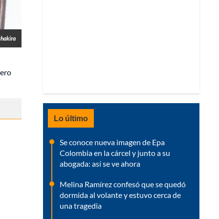
shakira
pero
Lo último
Se conoce nueva imagen de Epa
Colombia en la cárcel y junto a su
abogada: así se ve ahora
Melina Ramírez confesó que se quedó
dormida al volante y estuvo cerca de
una tragedia