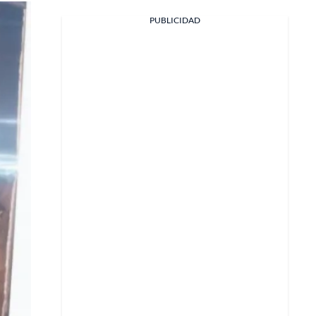
PUBLICIDAD
Facebook
X
Whatsapp
Copiar enlace
Telegram
LinkedIn