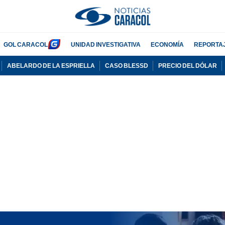
GOL CARACOL
UNIDAD INVESTIGATIVA
ECONOMÍA
REPORTA
ABELARDO DE LA ESPRIELLA
CASO BLESSD
PRECIO DEL DÓLAR
PUBLICIDAD