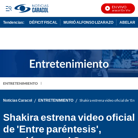
EN VIVO
Noticias Caracol En Vivo
Tendencias:
DÉFICIT FISCAL
MURIÓ ALFONSO LIZARAZO
ABELARDO
PUBLICIDAD
ENTRETENIMIENTO
/
/
Noticias Caracol
ENTRETENIMIENTO
Shakira estrena video oficial de 'Ent
Shakira estrena video oficial
de 'Entre paréntesis',