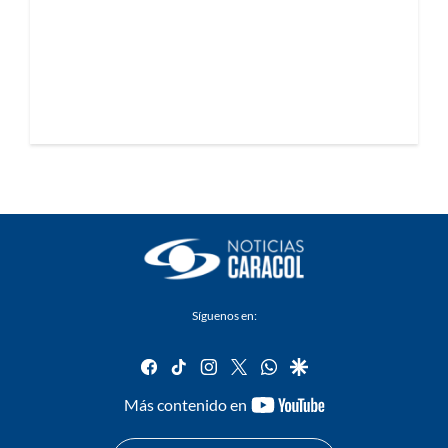
Síguenos en:
facebook
tiktok
instagram
twitter
whatsapp
google
youtube-
Más contenido en
footer