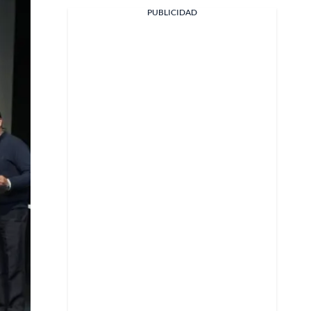
PUBLICIDAD
X
Whatsapp
Copiar enlace
Telegram
LinkedIn