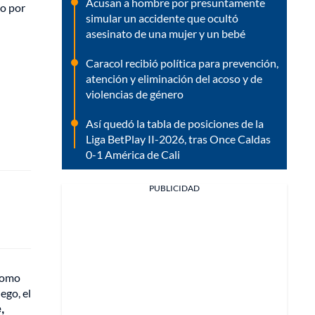
Acusan a hombre por presuntamente
do por
simular un accidente que ocultó
asesinato de una mujer y un bebé
Caracol recibió política para prevención,
atención y eliminación del acoso y de
violencias de género
Así quedó la tabla de posiciones de la
Liga BetPlay II-2026, tras Once Caldas
0-1 América de Cali
PUBLICIDAD
 como
ego, el
,