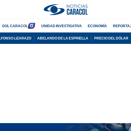
GOL CARACOL
UNIDAD INVESTIGATIVA
ECONOMÍA
REPORTA
LFONSO LIZARAZO
ABELARDO DE LA ESPRIELLA
PRECIO DEL DÓLAR
PUBLICIDAD