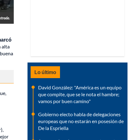
strada.
marcó
 alta
 buena
Lo último
David González: "América es un equipo
ue,
que compite, que se le nota el hambre;
vamos por buen camino"
Gobierno electo habla de delegaciones
europeas que no estarán en posesión de
De la Espriella
),
ejor