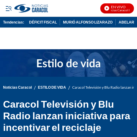
EN VIVO
Noticias Caracol En Viv
Tendencias:
DÉFICIT FISCAL
MURIÓ ALFONSO LIZARAZO
ABELARDO
PUBLICIDAD
/
/
Noticias Caracol
ESTILO DE VIDA
Caracol Televisión y Blu Radio lanzan inic
Caracol Televisión y Blu
Radio lanzan iniciativa para
incentivar el reciclaje