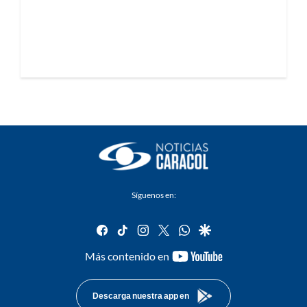
Síguenos en:
facebook
tiktok
instagram
twitter
whatsapp
google
youtube-
Más contenido en
footer
Descarga nuestra app en