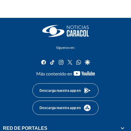
Síguenos en:
facebook
tiktok
instagram
twitter
whatsapp
google
youtube-
Más contenido en
footer
Descarga nuestra app en
Descarga nuestra app en
RED DE PORTALES