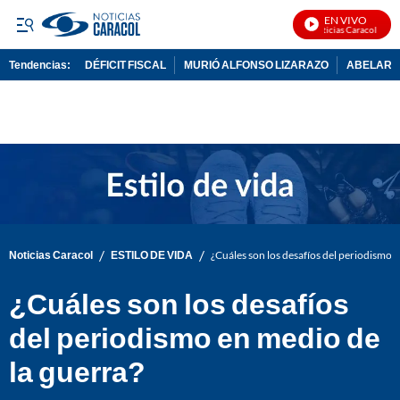
EN VIVO
Noticias Caracol En Vi
Tendencias:
DÉFICIT FISCAL
MURIÓ ALFONSO LIZARAZO
ABELARDO
PUBLICIDAD
/
/
Noticias Caracol
ESTILO DE VIDA
¿Cuáles son los desafíos del periodismo 
¿Cuáles son los desafíos
del periodismo en medio de
la guerra?