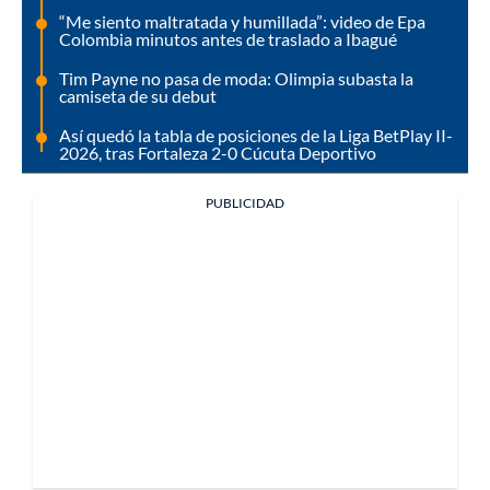
“Me siento maltratada y humillada”: video de Epa
Colombia minutos antes de traslado a Ibagué
Tim Payne no pasa de moda: Olimpia subasta la
camiseta de su debut
Así quedó la tabla de posiciones de la Liga BetPlay II-
2026, tras Fortaleza 2-0 Cúcuta Deportivo
PUBLICIDAD