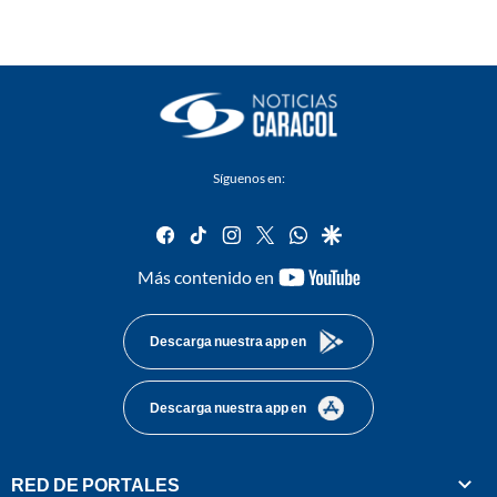
Síguenos en:
facebook
tiktok
instagram
twitter
whatsapp
google
youtube-
Más contenido en
footer
Descarga nuestra app en
Descarga nuestra app en
RED DE PORTALES