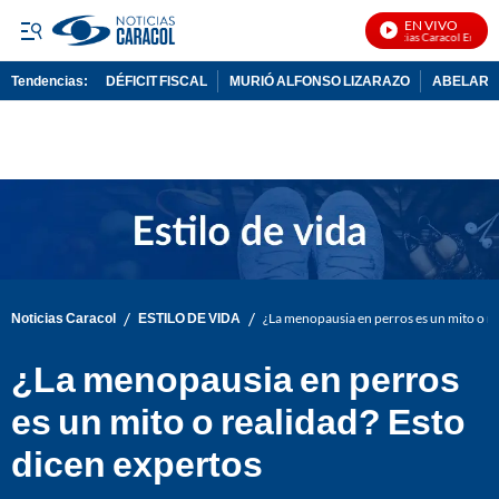
EN VIVO
Noticias Caracol En Vivo
Tendencias:
DÉFICIT FISCAL
MURIÓ ALFONSO LIZARAZO
ABELARDO
PUBLICIDAD
/
/
Noticias Caracol
ESTILO DE VIDA
¿La menopausia en perros es un mito o re
¿La menopausia en perros
es un mito o realidad? Esto
dicen expertos