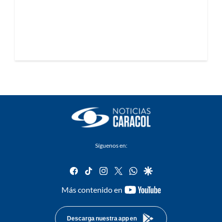
Síguenos en:
facebook
tiktok
instagram
twitter
whatsapp
google
youtube-
Más contenido en
footer
Descarga nuestra app en