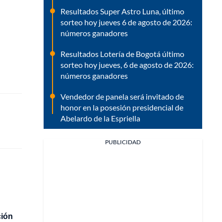
Resultados Super Astro Luna, último
sorteo hoy jueves 6 de agosto de 2026:
números ganadores
Resultados Lotería de Bogotá último
sorteo hoy jueves, 6 de agosto de 2026:
números ganadores
Vendedor de panela será invitado de
honor en la posesión presidencial de
Abelardo de la Espriella
PUBLICIDAD
ción