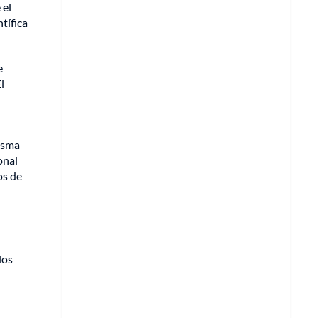
 el
tífica
e
l
isma
onal
os de
los