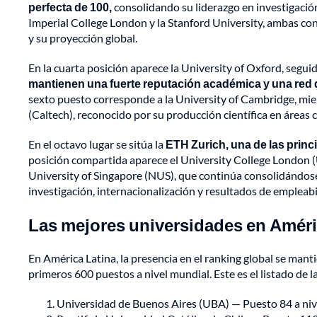
perfecta de 100,
consolidando su liderazgo en investigació
Imperial College London y la Stanford University, ambas con
y su proyección global.
En la cuarta posición aparece la University of Oxford, seguid
mantienen una fuerte reputación académica y una red d
sexto puesto corresponde a la University of Cambridge, mien
(Caltech), reconocido por su producción científica en áreas c
En el octavo lugar se sitúa la
ETH Zurich, una de las princ
posición compartida aparece el University College London (U
University of Singapore (NUS), que continúa consolidándose
investigación, internacionalización y resultados de empleabi
Las mejores universidades en Améric
En América Latina, la presencia en el ranking global se mant
primeros 600 puestos a nivel mundial. Este es el listado de l
Universidad de Buenos Aires (UBA) — Puesto 84 a nive