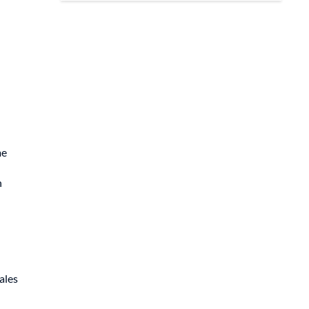
me
n
ales