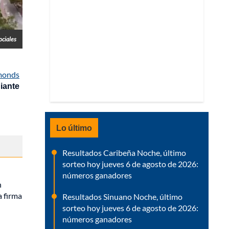
ociales
ymonds
iante
Lo último
Resultados Caribeña Noche, último
sorteo hoy jueves 6 de agosto de 2026:
números ganadores
n
a firma
Resultados Sinuano Noche, último
sorteo hoy jueves 6 de agosto de 2026:
números ganadores