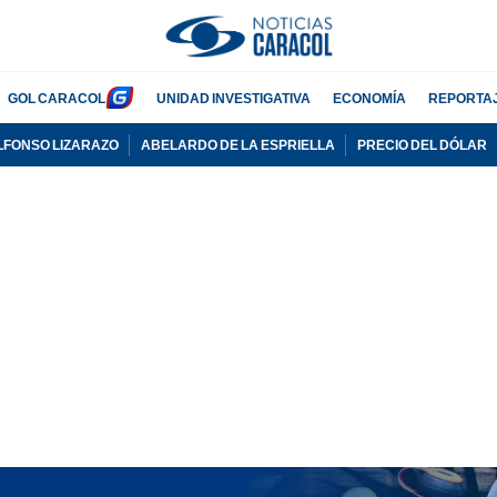
GOL CARACOL
UNIDAD INVESTIGATIVA
ECONOMÍA
REPORTA
LFONSO LIZARAZO
ABELARDO DE LA ESPRIELLA
PRECIO DEL DÓLAR
PUBLICIDAD