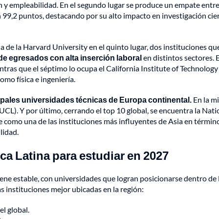
n y empleabilidad. En el segundo lugar se produce un empate entre
 99,2 puntos, destacando por su alto impacto en investigación cien
a de la Harvard University en el quinto lugar, dos instituciones qu
e egresados con alta inserción laboral
en distintos sectores. E
tras que el séptimo lo ocupa el California Institute of Technology
omo física e ingeniería.
ipales universidades técnicas de Europa continental.
En la m
CL). Y por último, cerrando el top 10 global, se encuentra la Nati
 como una de las instituciones más influyentes de Asia en términ
lidad.
a Latina para estudiar en 2027
iene estable, con universidades que logran posicionarse dentro de 
as instituciones mejor ubicadas en la región:
l global.