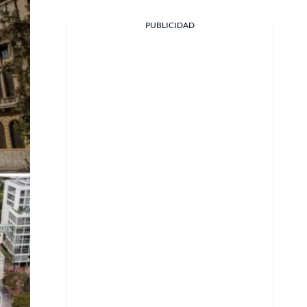
PUBLICIDAD
Facebook
X
Whatsapp
Copiar enlace
Telegram
LinkedIn