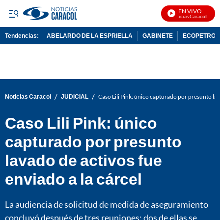
EN VIVO
Noticias Caracol En Viv
Tendencias:
ABELARDO DE LA ESPRIELLA
GABINETE
ECOPETROL
PUBLICIDAD
/
/
Noticias Caracol
JUDICIAL
Caso Lili Pink: único capturado por presunto lav
Caso Lili Pink: único
capturado por presunto
lavado de activos fue
enviado a la cárcel
La audiencia de solicitud de medida de aseguramiento
concluyó después de tres reuniones; dos de ellas se