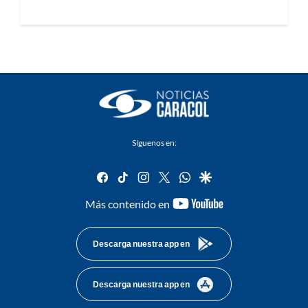
Síguenos en:
facebook
tiktok
instagram
twitter
whatsapp
google
youtube-
Más contenido en
footer
Descarga nuestra app en
Descarga nuestra app en