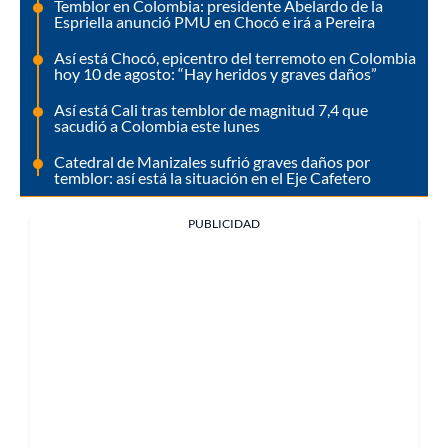
Temblor en Colombia: presidente Abelardo de la
Espriella anunció PMU en Chocó e irá a Pereira
Así está Chocó, epicentro del terremoto en Colombia
hoy 10 de agosto: “Hay heridos y graves daños”
Así está Cali tras temblor de magnitud 7,4 que
sacudió a Colombia este lunes
Catedral de Manizales sufrió graves daños por
temblor: así está la situación en el Eje Cafetero
PUBLICIDAD