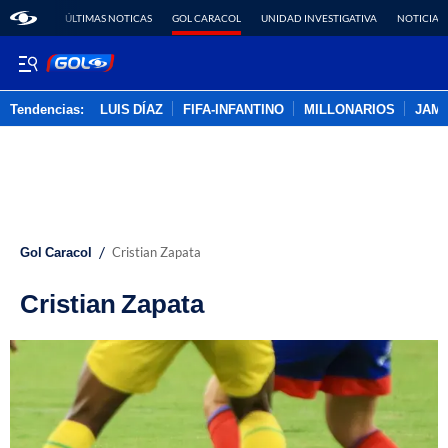
ÚLTIMAS NOTICAS
GOL CARACOL
UNIDAD INVESTIGATIVA
NOTICIAS
Tendencias:
LUIS DÍAZ
FIFA-INFANTINO
MILLONARIOS
JAM
PUBLICIDAD
/
Gol Caracol
Cristian Zapata
Cristian Zapata