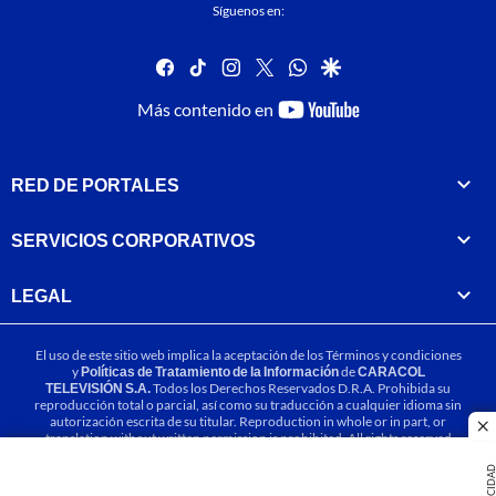
Síguenos en:
facebook
tiktok
instagram
twitter
whatsapp
google
youtube-
Más contenido en
footer
RED DE PORTALES
SERVICIOS CORPORATIVOS
LEGAL
El uso de este sitio web implica la aceptación de los
Términos y condiciones
y
Políticas de Tratamiento de la Información
de
CARACOL
TELEVISIÓN S.A.
Todos los Derechos Reservados D.R.A. Prohibida su
reproducción total o parcial, así como su traducción a cualquier idioma sin
autorización escrita de su titular. Reproduction in whole or in part, or
cl
translation without written permission is prohibited. All rights reserved
2025.
PUBLICIDA