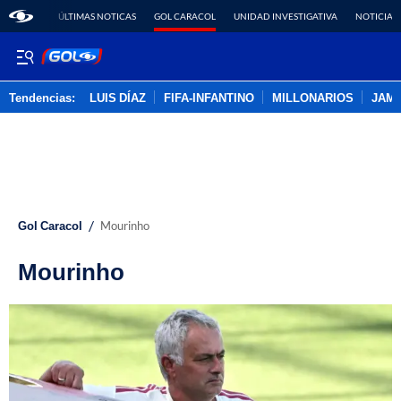
ÚLTIMAS NOTICAS
GOL CARACOL
UNIDAD INVESTIGATIVA
NOTICIAS
Tendencias:
LUIS DÍAZ
FIFA-INFANTINO
MILLONARIOS
JAM
PUBLICIDAD
/
Gol Caracol
Mourinho
Mourinho