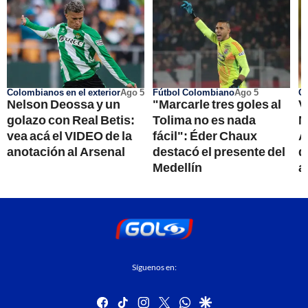
Colombianos en el exterior
Ago 5
Fútbol Colombiano
Ago 5
Co
Nelson Deossa y un
"Marcarle tres goles al
V
golazo con Real Betis:
Tolima no es nada
N
vea acá el VIDEO de la
fácil": Éder Chaux
A
anotación al Arsenal
destacó el presente del
d
Medellín
a
Síguenos en:
facebook
tiktok
instagram
twitter
whatsapp
google