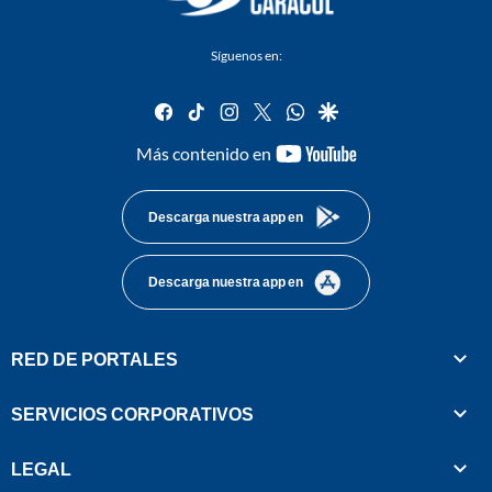
Síguenos en:
facebook
tiktok
instagram
twitter
whatsapp
google
youtube-
Más contenido en
footer
Descarga nuestra app en
Descarga nuestra app en
RED DE PORTALES
SERVICIOS CORPORATIVOS
LEGAL