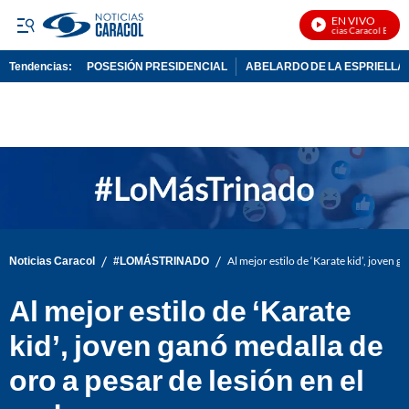
EN VIVO
Noticias Caracol En Vivo
Tendencias:
POSESIÓN PRESIDENCIAL
ABELARDO DE LA ESPRIELLA
PUBLICIDAD
/
/
Noticias Caracol
#LOMÁSTRINADO
Al mejor estilo de ‘Karate kid’, joven g
Al mejor estilo de ‘Karate
kid’, joven ganó medalla de
oro a pesar de lesión en el