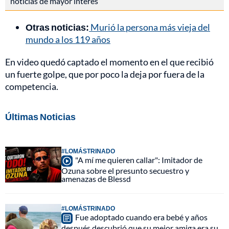
noticias de mayor interés
Otras noticias:
Murió la persona más vieja del
mundo a los 119 años
En video quedó captado el momento en el que recibió
un fuerte golpe, que por poco la deja por fuera de la
competencia.
Últimas Noticias
#LOMÁSTRINADO
"A mí me quieren callar": Imitador de
Ozuna sobre el presunto secuestro y
amenazas de Blessd
#LOMÁSTRINADO
Fue adoptado cuando era bebé y años
después descubrió que su mejor amiga era su