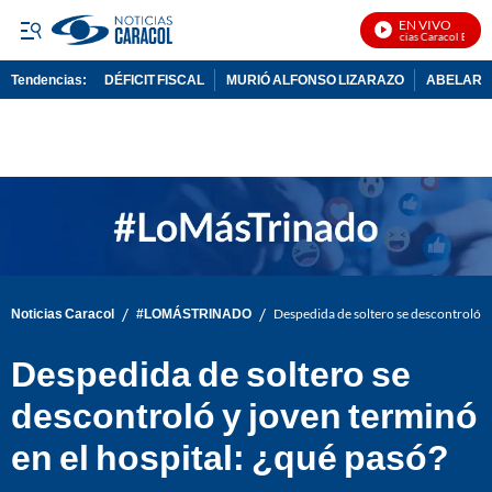
EN VIVO
Noticias Caracol En Vivo
Tendencias:
DÉFICIT FISCAL
MURIÓ ALFONSO LIZARAZO
ABELARDO
PUBLICIDAD
/
/
Noticias Caracol
#LOMÁSTRINADO
Despedida de soltero se descontroló y 
Despedida de soltero se
descontroló y joven terminó
en el hospital: ¿qué pasó?