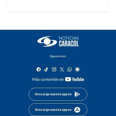
Síguenos en:
facebook
tiktok
instagram
twitter
whatsapp
google
youtube-
Más contenido en
footer
Descarga nuestra app en
Descarga nuestra app en