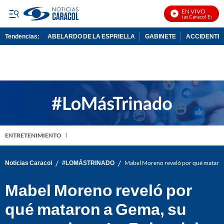
EN VIVO
Noticias Caracol En Vivo
Tendencias:
ABELARDO DE LA ESPRIELLA
GABINETE
ACCIDENTE 
PUBLICIDAD
ENTRETENIMIENTO
/
/
Noticias Caracol
#LOMÁSTRINADO
Mabel Moreno reveló por qué mataron 
Mabel Moreno reveló por
qué mataron a Gema, su