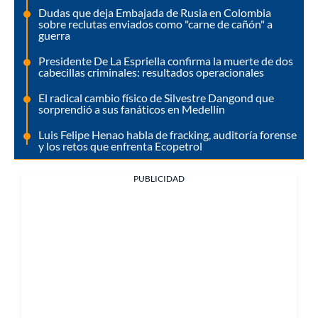
Dudas que deja Embajada de Rusia en Colombia
sobre reclutas enviados como "carne de cañón" a
guerra
Presidente De La Espriella confirma la muerte de dos
cabecillas criminales: resultados operacionales
El radical cambio físico de Silvestre Dangond que
sorprendió a sus fanáticos en Medellín
Luis Felipe Henao habla de fracking, auditoría forense
y los retos que enfrenta Ecopetrol
PUBLICIDAD