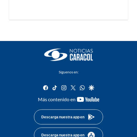
Síguenos en:
facebook
tiktok
instagram
twitter
whatsapp
google
youtube-
Más contenido en
footer
Descarga nuestra app en
Descarga nuestra app en