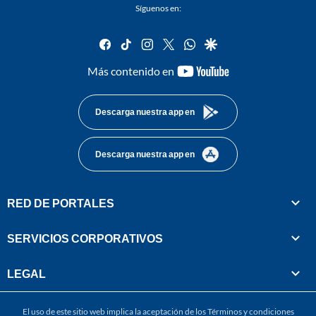
Síguenos en:
facebook
tiktok
instagram
twitter
whatsapp
google
youtube-
Más contenido en
footer
Descarga nuestra app en
Descarga nuestra app en
RED DE PORTALES
SERVICIOS CORPORATIVOS
LEGAL
El uso de este sitio web implica la aceptación de los
Términos y condiciones