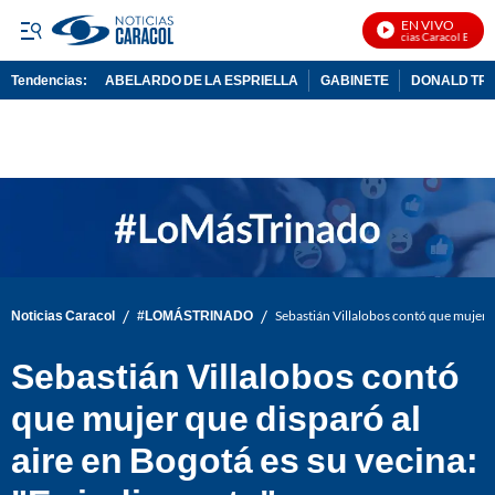
EN VIVO
Noticias Caracol En Vivo
Tendencias:
ABELARDO DE LA ESPRIELLA
GABINETE
DONALD TR
PUBLICIDAD
/
/
Noticias Caracol
#LOMÁSTRINADO
Sebastián Villalobos contó que mujer q
Sebastián Villalobos contó
que mujer que disparó al
aire en Bogotá es su vecina: