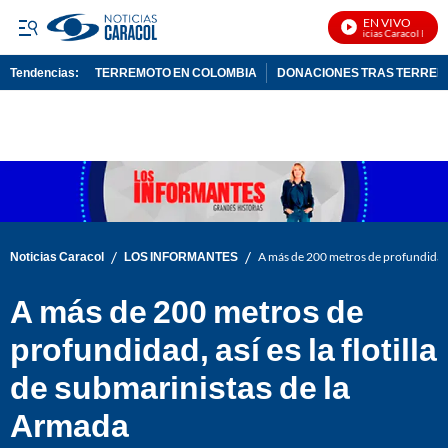
EN VIVO
Noticias Caracol En Viv
Tendencias:
TERREMOTO EN COLOMBIA
DONACIONES TRAS TERRE
PUBLICIDAD
/
/
Noticias Caracol
LOS INFORMANTES
A más de 200 metros de profundidad, a
A más de 200 metros de
profundidad, así es la flotilla
de submarinistas de la
Armada