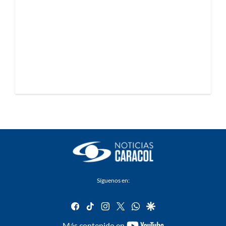
Síguenos en:
facebook
tiktok
instagram
twitter
whatsapp
google
youtube-
Más contenido en