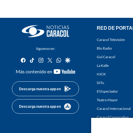
RED DE PORTA
Caracol Televisión
Blu Radio
Síguenos en:
Gol Caracol
facebook
tiktok
instagram
twitter
whatsapp
google
La Kalle
youtube-
Más contenido en
HJCK
footer
DiTu
Descarga nuestra app en
El Espectador
Teatro Mayor
Descarga nuestra app en
Caracol Internacional
Caracol Corporativo
Caracol Next