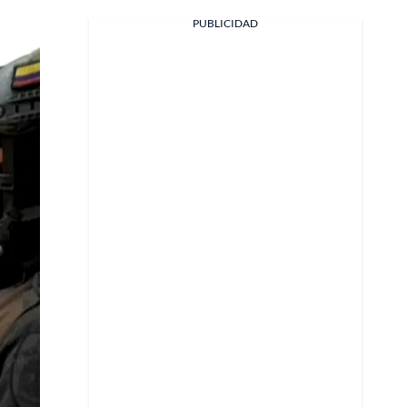
PUBLICIDAD
Facebook
X
Whatsapp
Copiar enlace
Telegram
LinkedIn