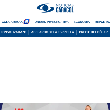
GOL CARACOL
UNIDAD INVESTIGATIVA
ECONOMÍA
REPORTA
LFONSO LIZARAZO
ABELARDO DE LA ESPRIELLA
PRECIO DEL DÓLAR
PUBLICIDAD