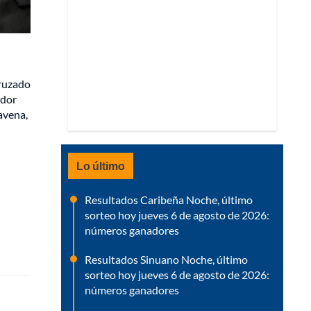
cruzado
edor
ravena,
Lo último
Resultados Caribeña Noche, último
sorteo hoy jueves 6 de agosto de 2026:
números ganadores
Resultados Sinuano Noche, último
sorteo hoy jueves 6 de agosto de 2026:
números ganadores