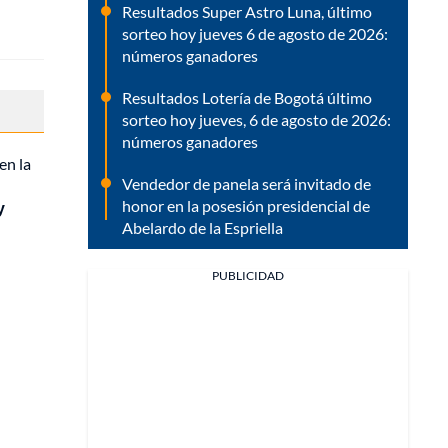
Resultados Super Astro Luna, último
sorteo hoy jueves 6 de agosto de 2026:
números ganadores
Resultados Lotería de Bogotá último
sorteo hoy jueves, 6 de agosto de 2026:
números ganadores
en la
Vendedor de panela será invitado de
honor en la posesión presidencial de
y
Abelardo de la Espriella
PUBLICIDAD