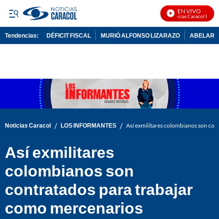
EN VIVO
Noticias Caracol En Viv
Tendencias:
DÉFICIT FISCAL
MURIÓ ALFONSO LIZARAZO
ABELARDO
PUBLICIDAD
/
/
Noticias Caracol
LOS INFORMANTES
Así exmilitares colombianos son co
Así exmilitares
colombianos son
contratados para trabajar
como mercenarios