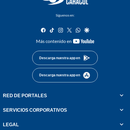
Síguenos en:
facebook
tiktok
instagram
twitter
whatsapp
google
youtube-
Más contenido en
footer
Descarga nuestra app en
Descarga nuestra app en
RED DE PORTALES
SERVICIOS CORPORATIVOS
LEGAL