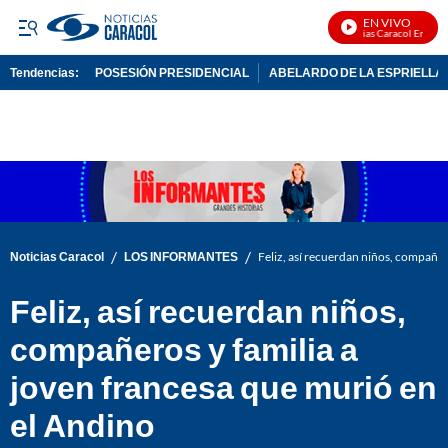
EN VIVO
Noticias Caracol En Vivo
Tendencias:
POSESIÓN PRESIDENCIAL
ABELARDO DE LA ESPRIELLA
PUBLICIDAD
/
/
Noticias Caracol
LOS INFORMANTES
Feliz, así recuerdan niños, compañer
Feliz, así recuerdan niños,
compañeros y familia a
joven francesa que murió en
el Andino