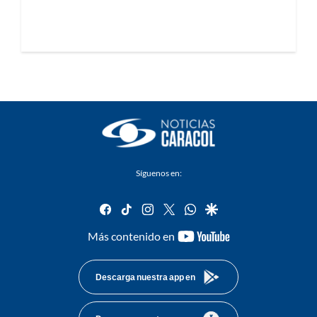
Síguenos en:
facebook
tiktok
instagram
twitter
whatsapp
google
youtube-
Más contenido en
footer
Descarga nuestra app en