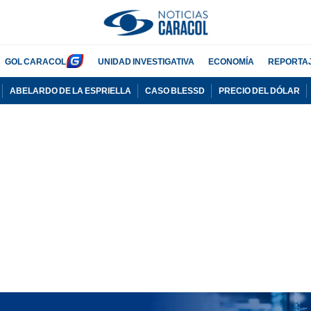
GOL CARACOL
UNIDAD INVESTIGATIVA
ECONOMÍA
REPORTA
ABELARDO DE LA ESPRIELLA
CASO BLESSD
PRECIO DEL DÓLAR
PUBLICIDAD